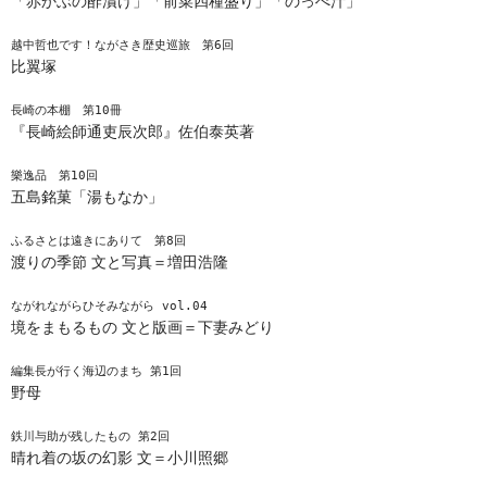
「赤かぶの酢漬け」「前菜四種盛り」「のっぺ汁」
越中哲也です！ながさき歴史巡旅　第6回
比翼塚
長崎の本棚　第10冊
『長崎絵師通吏辰次郎』佐伯泰英著
樂逸品　第10回
五島銘菓「湯もなか」
ふるさとは遠きにありて　第8回
渡りの季節 文と写真＝増田浩隆
ながれながらひそみながら vol.04
境をまもるもの 文と版画＝下妻みどり
編集長が行く海辺のまち 第1回
野母
鉄川与助が残したもの 第2回
晴れ着の坂の幻影 文＝小川照郷