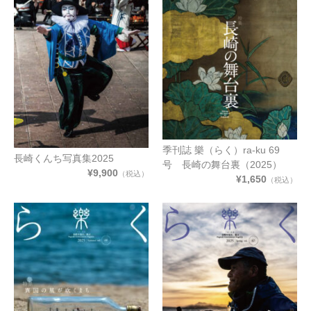
季刊誌 樂（らく）ra-ku 69
長崎くんち写真集2025
号 長崎の舞台裏（2025）
¥9,900
（税込）
¥1,650
（税込）