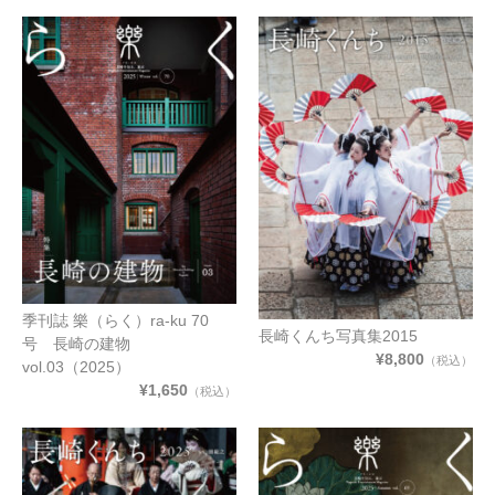
季刊誌 樂（らく）ra-ku 70
長崎くんち写真集2015
号 長崎の建物
¥8,800
（税込）
vol.03（2025）
¥1,650
（税込）