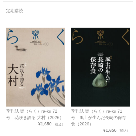
定期購読
季刊誌 樂（らく）ra-ku 72
季刊誌 樂（らく）ra-ku 71
号 花咲き誇る 大村（2026）
号 風土が生んだ長崎の保存
¥1,650
食（2026）
（税込）
¥1,650
（税込）