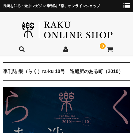
長崎を知る・遊ぶマガジン 季刊誌「樂」オンラインショップ
0
ホーム
季刊誌 樂（らく）ra-ku 10号 造船所のある町（2010）
商品一覧
定期購読
公式サイト
お問い合わせ