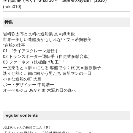
季刊誌 樂（らく）ra-ku 10号 造船所のある町（2010）
(raku010)
特集
岩崎弥太郎と長崎の造船業 文＝織田毅
世界一美しい造船所かもしれない 文＝若勢敏美
“造船の仕事
01 ゴライアスクレーン運転手
02 トランスポーター運転手（自走式多軸台車）
03 ファーネス（鉄板曲げ加工）”
一度乗ると＜癖＞になる 客船でゆく旅 文＝藤原暢子
淡々と熱く…鐵に向かう男たち 造船マンの一日
小さな造船の町 大島
ボートデザイナー 中尾浩一
オーベルジュ あかだま 木漏れ日の森へ
regular contents
おばあちゃんの長崎ごはん《冬》