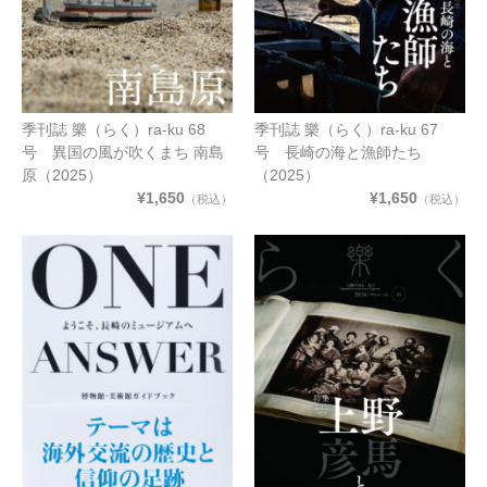
季刊誌 樂（らく）ra-ku 68
季刊誌 樂（らく）ra-ku 67
号 異国の風が吹くまち 南島
号 長崎の海と漁師たち
原（2025）
（2025）
¥1,650
¥1,650
（税込）
（税込）