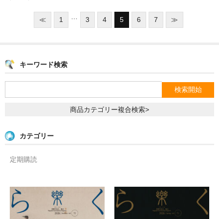
…
≪
1
3
4
5
6
7
≫
キーワード検索
商品カテゴリー複合検索>
カテゴリー
定期購読